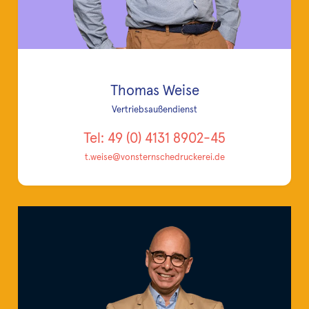
Thomas Weise
Vertriebsaußendienst
Tel: 49 (0) 4131 8902-45
t.weise@vonsternschedruckerei.de