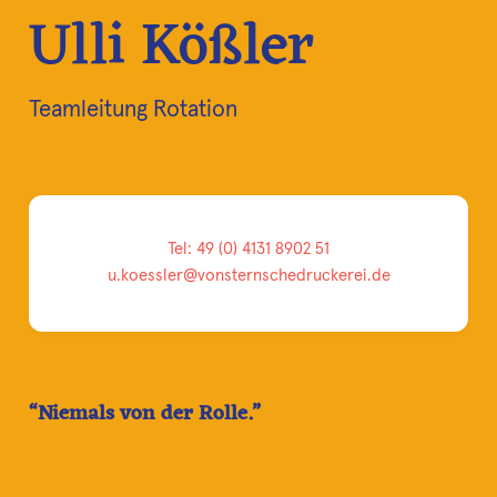
Ulli Kößler
Teamleitung Rotation
Tel: 49 (0) 4131 8902 51
u.koessler@vonsternschedruckerei.de
Niemals von der Rolle.