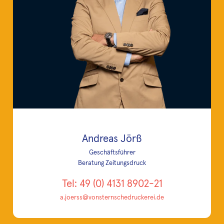
Andreas Jörß
Geschäftsführer
Beratung Zeitungsdruck
Tel: 49 (0) 4131 8902-21
a.joerss@vonsternschedruckerei.de