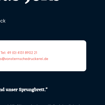
uck
Tel: 49 (0) 4131 8902 21
ss@vonsternschedruckerei.de
ind unser Sprungbrett.