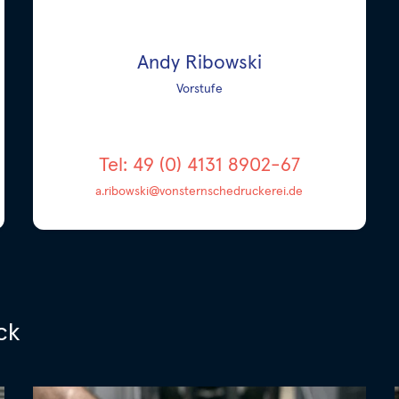
Andy Ribowski
Vorstufe
Tel: 49 (0) 4131 8902-67
a.ribowski@vonsternschedruckerei.de
ck