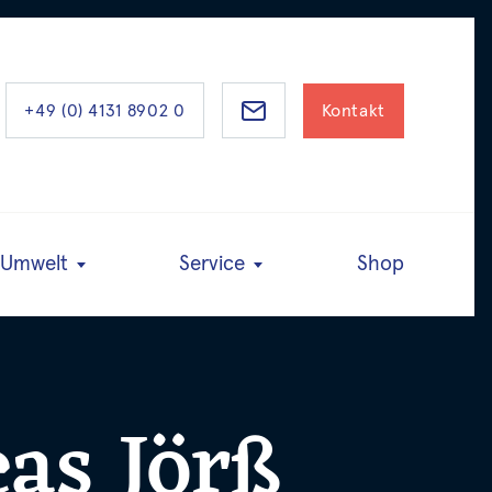
Kontakt
+49 (0) 4131 8902 0
Umwelt
Service
Shop
as Jörß