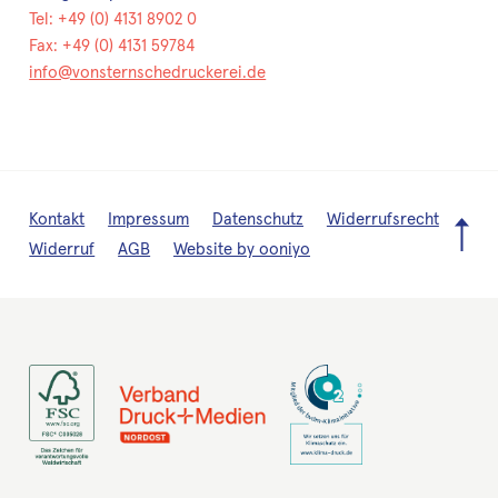
Tel: +49 (0) 4131 8902 0
Fax: +49 (0) 4131 59784
info@vonsternschedruckerei.de
Kontakt
Impressum
Datenschutz
Widerrufsrecht
Zur
Widerruf
AGB
Website by ooniyo