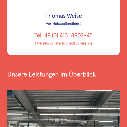
Thomas Weise
Vertriebsaußendienst
Tel: 49 (0) 4131 8902-45
t.weise@vonsternschedruckerei.de
Unsere Leistungen im Überblick