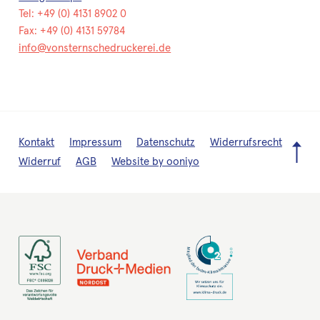
Tel: +49 (0) 4131 8902 0
Fax: +49 (0) 4131 59784
info@vonsternschedruckerei.de
Kontakt
Impressum
Datenschutz
Widerrufsrecht
Zur
Widerruf
AGB
Website by ooniyo