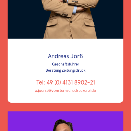
Andreas Jörß
Geschäftsführer
Beratung Zeitungsdruck
Tel: 49 (0) 4131 8902-21
a.joerss@vonsternschedruckerei.de